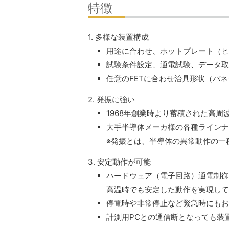
特徴
1. 多様な装置構成
用途に合わせ、ホットプレート（ヒ
試験条件設定、通電試験、データ取
任意のFETに合わせ治具形状（バ
2. 発振に強い
1968年創業時より蓄積された高
大手半導体メーカ様の各種ラインナ
※発振とは、半導体の異常動作の一
3. 安定動作が可能
ハードウェア（電子回路）通電制御
高温時でも安定した動作を実現して
停電時や非常停止など緊急時にもお
計測用PCとの通信断となっても装