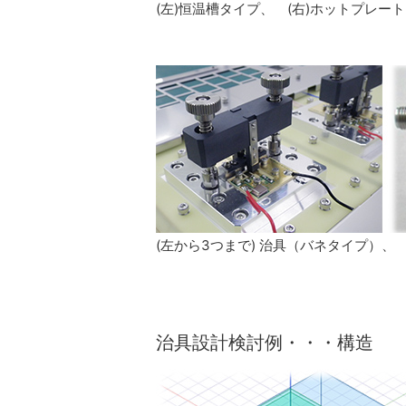
(左)恒温槽タイプ、 (右)ホットプレー
(左から3つまで) 治具（バネタイプ）、
治具設計検討例・・・構造