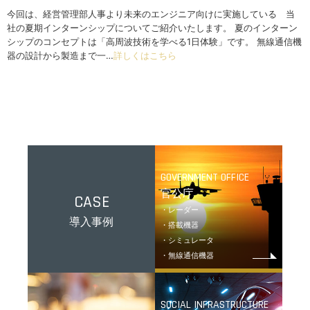
今回は、経営管理部人事より未来のエンジニア向けに実施している 当
社の夏期インターンシップについてご紹介いたします。 夏のインターン
シップのコンセプトは「高周波技術を学べる1日体験」です。 無線通信機
器の設計から製造まで一…
詳しくはこちら
GOVERNMENT OFFICE
官公庁
CASE
・レーダー
導入事例
・搭載機器
・シミュレータ
・無線通信機器
SOCIAL INFRASTRUCTURE