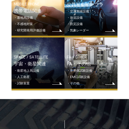
MOBILE PHONE
公共社会インフラ
携帯電話関連
・交通無線設備
・基地局設備
・放送設備
・不感地対策
・防災設備
・研究開発用評価設備
・気象レーダー
SPACE / SATELLITE
FA / OTHER
宇宙・衛星関連
FA・その他
・衛星地上局設備
・半導体試験設備
・人工衛星
・EMC試験設備
・試験装置
・その他