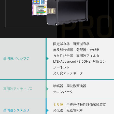
固定減哀器
可変減衰器
無反射終端器
分配器・合成器
方向性結合器
高周波フィルタ
高周波パッシブC
LTE-Advanced (3.5GHz) 対応コン
ポーネント
光可変アッテネータ
増幅器
周波数変換器
高周波アクティブC
光コンバータ
ミリ波
半導体信頼性評価試験装置
高周波システムU
光伝送
光給電ROF