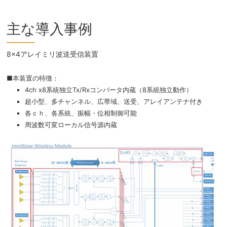
主な導入事例
8×4アレイミリ波送受信装置
■本装置の特徴：
4ch x8系統独立Tx/Rxコンバータ内蔵（8系統独立動作）
超小型、多チャンネル、広帯域、送受、アレイアンテナ付き
各ｃｈ、各系統、振幅・位相制御可能
周波数可変ローカル信号源内蔵