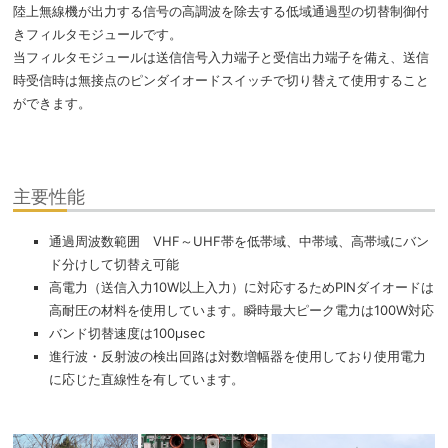
陸上無線機が出力する信号の高調波を除去する低域通過型の切替制御付
きフィルタモジュールです。
当フィルタモジュールは送信信号入力端子と受信出力端子を備え、送信
時受信時は無接点のピンダイオードスイッチで切り替えて使用すること
ができます。
主要性能
通過周波数範囲 VHF～UHF帯を低帯域、中帯域、高帯域にバン
ド分けして切替え可能
高電力（送信入力10W以上入力）に対応するためPINダイオードは
高耐圧の材料を使用しています。瞬時最大ピーク電力は100W対応
バンド切替速度は100μsec
進行波・反射波の検出回路は対数増幅器を使用しており使用電力
に応じた直線性を有しています。