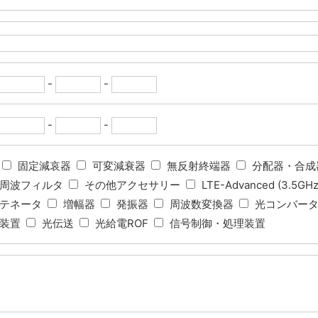
-
-
-
-
固定減哀器
可変減衰器
無反射終端器
分配器・合成
周波フィルタ
その他アクセサリー
LTE-Advanced (3.
テネータ
増幅器
発振器
周波数変換器
光コンバー
装置
光伝送
光給電ROF
信号制御・処理装置