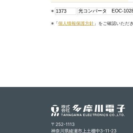
※
※「
個人情報保護方針
」をご確認いただ
〒252-1113
神奈川県綾瀬市上土棚中3-11-23