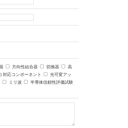
器
方向性結合器
切換器
高
5GHz) 対応コンポーネント
光可変アッ
タ
ミリ波
半導体信頼性評価試験