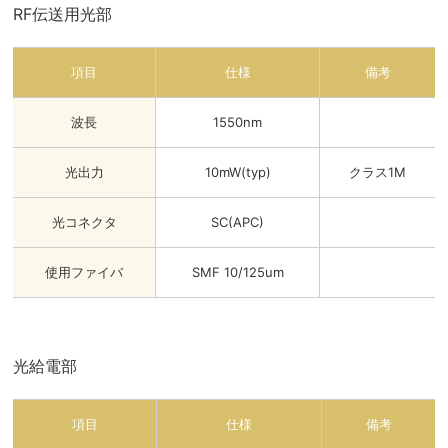
RF伝送用光部
項目
仕様
備考
波長
1550nm
光出力
10mW(typ)
クラス1M
光コネクタ
SC(APC)
使用ファイバ
SMF 10/125um
光給電部
項目
仕様
備考