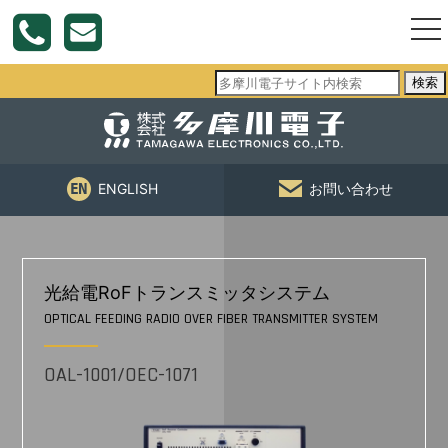
togg
nav
検索
ENGLISH
お問い合わせ
光給電RoFトランスミッタシステム
OPTICAL FEEDING RADIO OVER FIBER TRANSMITTER SYSTEM
OAL-1001/OEC-1071