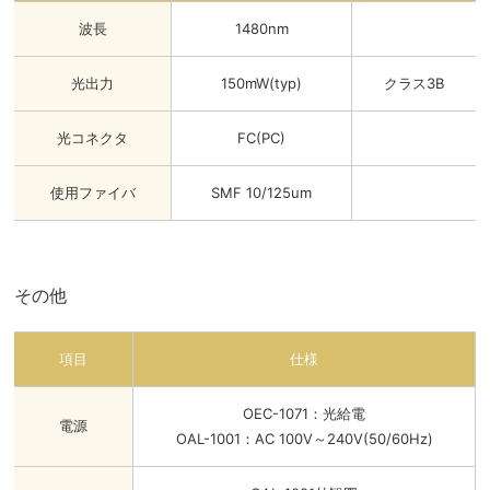
波長
1480nm
光出力
150mW(typ)
クラス3B
光コネクタ
FC(PC)
使用ファイバ
SMF 10/125um
その他
項目
仕様
OEC-1071：光給電
電源
OAL-1001：AC 100V～240V(50/60Hz)