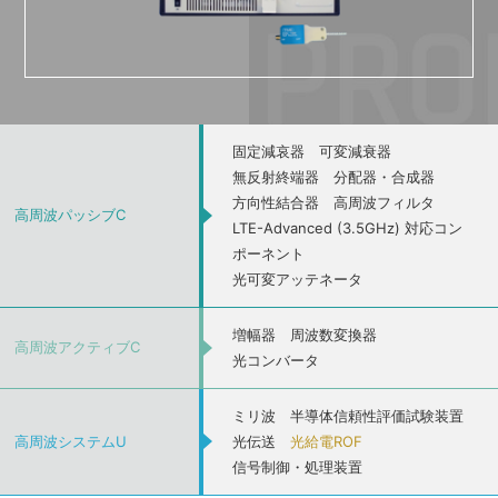
固定減哀器
可変減衰器
無反射終端器
分配器・合成器
方向性結合器
高周波フィルタ
高周波パッシブC
LTE-Advanced (3.5GHz) 対応コン
ポーネント
光可変アッテネータ
増幅器
周波数変換器
高周波アクティブC
光コンバータ
ミリ波
半導体信頼性評価試験装置
高周波システムU
光伝送
光給電ROF
信号制御・処理装置