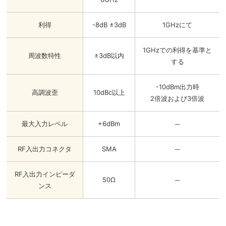
利得
-8dB ±3dB
1GHzにて
1GHzでの利得を基準と
周波数特性
±3dB以内
する
-10dBm出力時
高調波歪
10dBc以上
2倍波および3倍波
最大入力レベル
+6dBm
─
RF入出力コネクタ
SMA
─
RF入出力インピーダ
50Ω
─
ンス