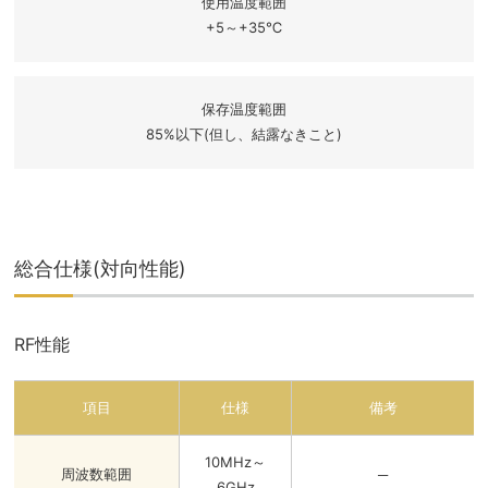
使用温度範囲
+5～+35℃
保存温度範囲
85%以下(但し、結露なきこと)
総合仕様(対向性能)
RF性能
項目
仕様
備考
10MHz～
周波数範囲
─
6GHz